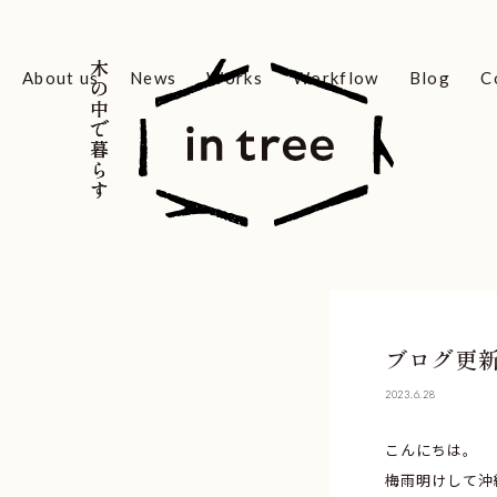
木の中で暮らす
木の中で暮らす
About us
News
Works
Workflow
Blog
C
ブログ更
2023.6.28
こんにちは。
梅雨明けして沖