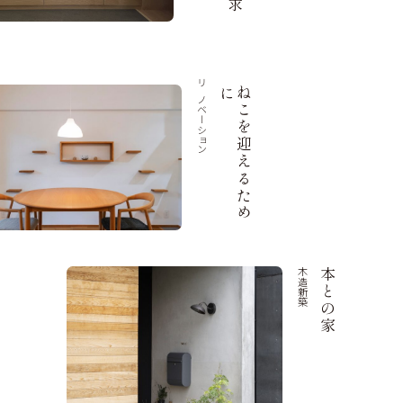
リノベーション
に
ね
こ
を
迎
え
る
た
め
木造新築
本との家