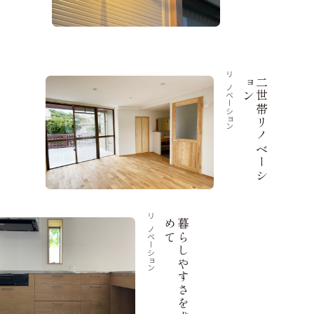
リノベーション
ン
二
世
帯
リ
ノ
ベ
ー
シ
ョ
リノベーション
て
暮
ら
し
や
す
さ
を
求
め