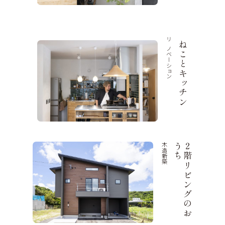
リノベーション
ねことキッチン
木造新築
ち
２
階
リ
ビ
ン
グ
の
お
う