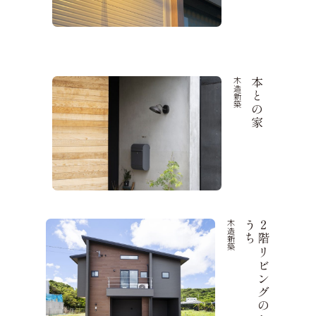
木造新築
本との家
木造新築
ち
２
階
リ
ビ
ン
グ
の
お
う