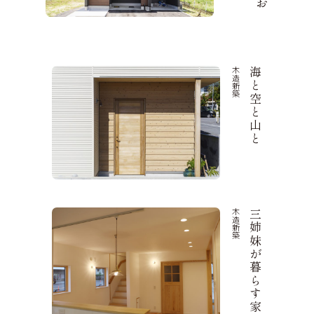
木造新築
海と空と山と
木造新築
三姉妹が暮らす家