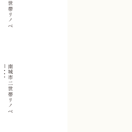
西
原
町
二
世
帯
リ
ノ
ベ
ー
･
･
･
南
城
市
二
世
帯
リ
ノ
ベ
ー
･
･