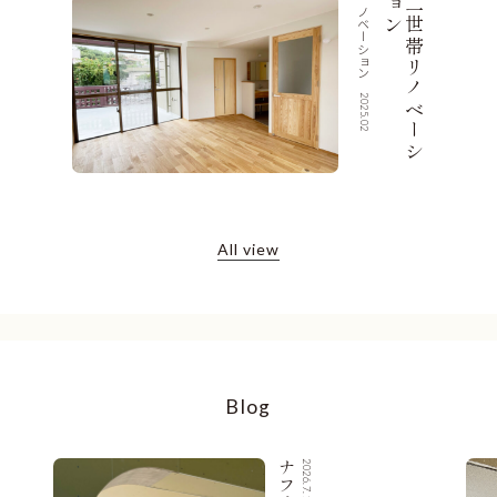
リノベーション
ン
二
世
帯
リ
ノ
ベ
ー
シ
ョ
2025.02
All view
Blog
2026.7.16