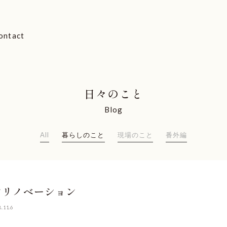
ontact
日々のこと
Blog
All
暮らしのこと
現場のこと
番外編
ンリノベーション
8.11.6