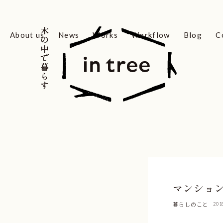
木の中で暮らす
木の中で暮らす
About us
News
Works
Workflow
Blog
C
マンショ
暮らしのこと
201