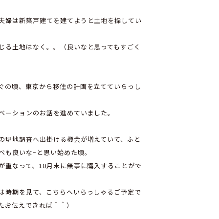
夫婦は新築戸建てを建てようと土地を探してい
じる土地はなく。。（良いなと思ってもすごく
ぐの頃、東京から移住の計画を立てていらっし
ベーションのお話を進めていました。
の現地調査へ出掛ける機会が増えていて、ふと
ベも良いな~と思い始めた頃。
が重なって、10月末に無事に購入することがで
は時期を見て、こちらへいらっしゃるご予定で
たお伝えできれば＾＾）