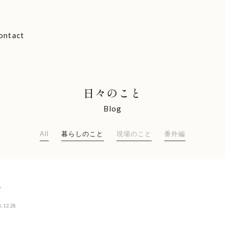
ontact
日々のこと
Blog
All
暮らしのこと
現場のこと
番外編
す
8.12.28