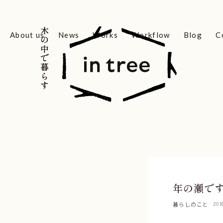
木の中で暮らす
木の中で暮らす
About us
News
Works
Workflow
Blog
C
年の瀬で
暮らしのこと
201