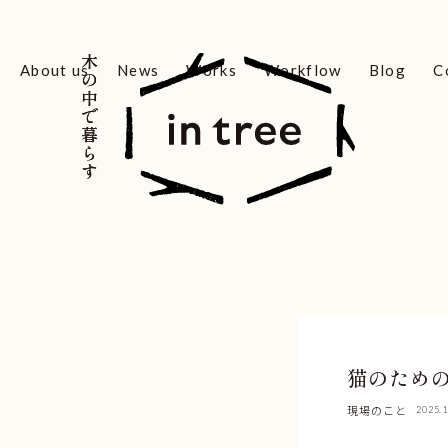
木の中で暮らす
木の中で暮らす
About us
News
Works
Workflow
Blog
C
猫のため
現場のこと
2025.1