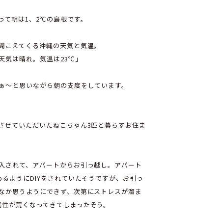
って朝は1、2℃の島根です。
聞こえてくる沖縄の天気と気温。
天気は晴れ。気温は23℃」
ぁ～と思いながら朝の支度をしています。
させていただいたねこちゃん3匹と暮らすお住ま
。
入されて、アパートからお引っ越し。アパート
めるようにDIYをされていたそうですが、お引っ
なか思うようにできず、次第にストレスが溜ま
気性が荒くなってきてしまったそう。