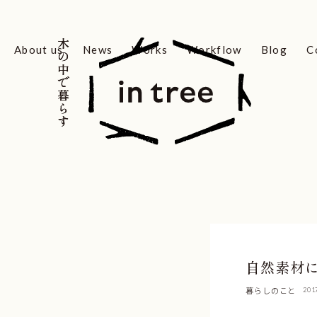
木の中で暮らす
木の中で暮らす
About us
News
Works
Workflow
Blog
C
自然素材
暮らしのこと
201