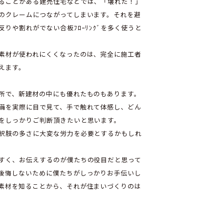
ることがある建売住宅などでは、「壊れた！」
のクレームにつながってしまいます。それを避
りや割れがでない合板ﾌﾛｰﾘﾝｸﾞを多く使うと
素材が使われにくくなったのは、完全に施工者
えます。
所で、新建材の中にも優れたものもあります。
備を実際に目で見て、手で触れて体感し、どん
をしっかりご判断頂きたいと思います。
択肢の多さに大変な労力を必要とするかもしれ
すく、お伝えするのが僕たちの役目だと思って
後悔しないために僕たちがしっかりお手伝いし
素材を知ることから、それが住まいづくりのは
。