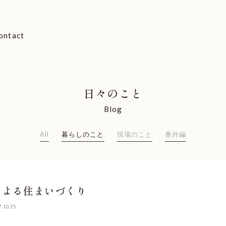
ontact
日々のこと
Blog
All
暮らしのこと
現場のこと
番外編
による住まいづくり
7.10.25