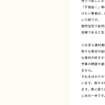
売りっ放しにな
「不良品！」等
けたい業者は、反
いう訳です。
建売住宅で自然
目線であると言
とは言え適材適
色々な素材や設
な素材が好きか
予算の問題や選
ません。
それを分かりや
います。後から
ます。家に使う
じめの一歩です