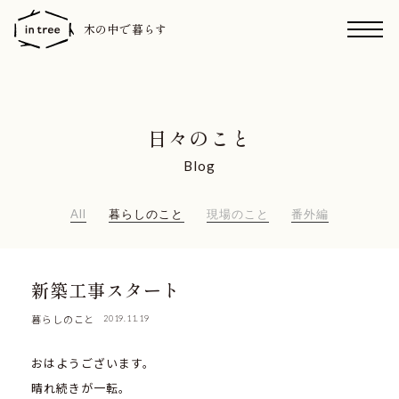
木の中で暮らす
日々のこと
Blog
All
暮らしのこと
現場のこと
番外編
新築工事スタート
暮らしのこと
2019.11.19
おはようございます。
晴れ続きが一転。