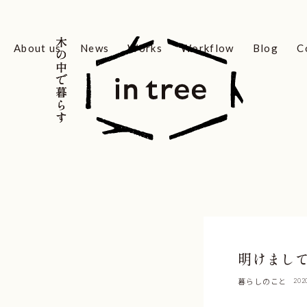
木の中で暮らす
木の中で暮らす
About us
News
Works
Workflow
Blog
C
明けまし
暮らしのこと
202