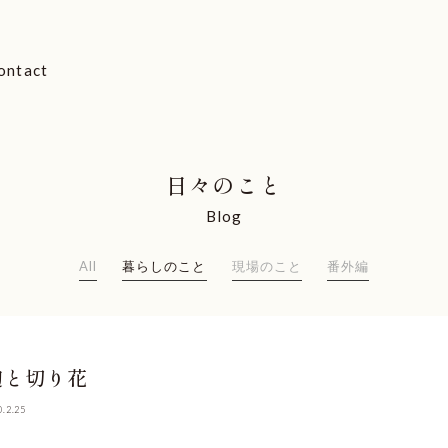
ontact
日々のこと
Blog
All
暮らしのこと
現場のこと
番外編
麹と切り花
0.2.25