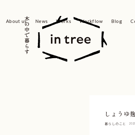
木の中で暮らす
木の中で暮らす
About us
News
Works
Workflow
Blog
C
しょうゆ
暮らしのこと
202