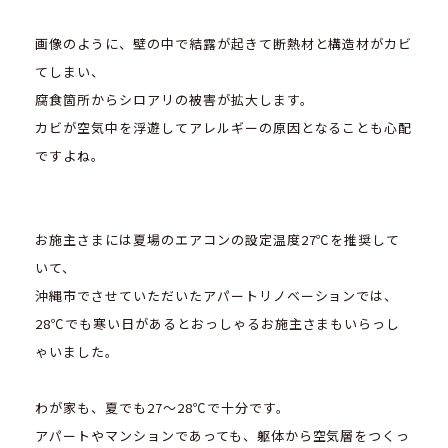
画像のように、壁の中で結露が起きて断熱材と構造材がカビ
てしまい、
腐食箇所からシロアリの被害が拡大します。
カビが空気中を浮遊してアレルギーの原因となることも心配
ですよね。
お施主さまには夏場のエアコンの設定温度27℃を推奨して
いて、
沖縄市でさせていただいたアパートリノベーションでは、
28℃でも寒い日があるとおっしゃるお施主さまもいらっし
ゃいました。
わが家も、夏でも27～28℃で十分です。
アパートやマンションであっても、躯体から空気層をつくっ