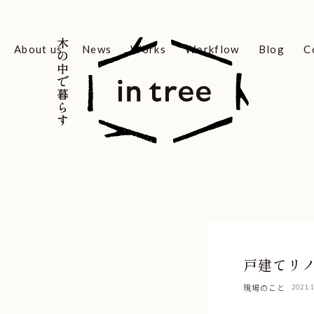
木の中で暮らす
木の中で暮らす
About us
News
Works
Workflow
Blog
C
戸建てリ
現場のこと
2021.1