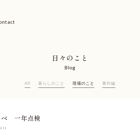
ontact
日々のこと
Blog
All
暮らしのこと
現場のこと
番外編
ノベ 一年点検
2.11