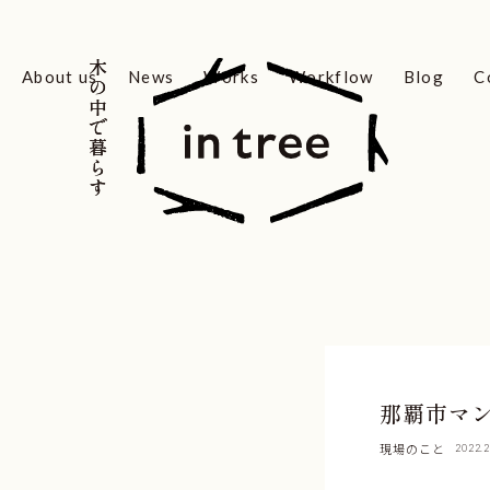
木の中で暮らす
木の中で暮らす
About us
News
Works
Workflow
Blog
C
那覇市マ
現場のこと
2022.2