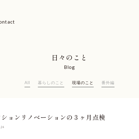
ontact
日々のこと
Blog
All
暮らしのこと
現場のこと
番外編
ンションリノベーションの３ヶ月点検
.24